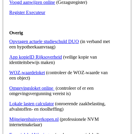
Voogd aanwijzen online
(Gezagsregister)
Register Executeur
Overig
Opvragen actuele studieschuld DUO
(in verband met
een hypotheekaanvraag)
App kopieID Rijksoverheid
(veilige kopie van
identiteitsbewijs maken)
WOZ-waardeloket
(controleer de WOZ-waarde van
een object)
Omgevingsloket online
(controleer of er een
omgevingsvergunning vereist is)
Lokale lasten calculator
(onroerende zaakbelasting,
afvalstoffen- en rioolheffing)
Mijneigenhuisverkopen.nl
(professionele NVM
internetmakelaar)